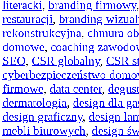
literacki
,
branding firmowy
restauracji
,
branding wizual
rekonstrukcyjna
,
chmura ob
domowe
,
coaching zawodo
SEO
,
CSR globalny
,
CSR st
cyberbezpieczeństwo dom
firmowe
,
data center
,
degus
dermatologia
,
design dla ga
design graficzny
,
design la
mebli biurowych
,
design św