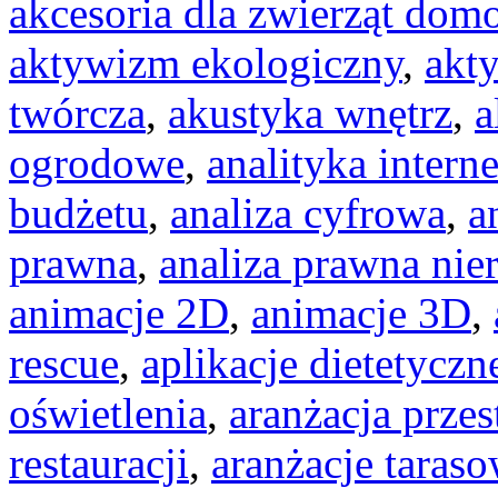
akcesoria dla zwierząt do
aktywizm ekologiczny
,
akt
twórcza
,
akustyka wnętrz
,
a
ogrodowe
,
analityka intern
budżetu
,
analiza cyfrowa
,
a
prawna
,
analiza prawna ni
animacje 2D
,
animacje 3D
,
rescue
,
aplikacje dietetyczn
oświetlenia
,
aranżacja przes
restauracji
,
aranżacje taras