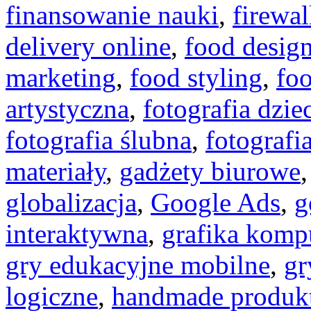
finansowanie nauki
,
firewal
delivery online
,
food desig
marketing
,
food styling
,
foo
artystyczna
,
fotografia dzie
fotografia ślubna
,
fotografi
materiały
,
gadżety biurowe
globalizacja
,
Google Ads
,
g
interaktywna
,
grafika kom
gry edukacyjne mobilne
,
gr
logiczne
,
handmade produk