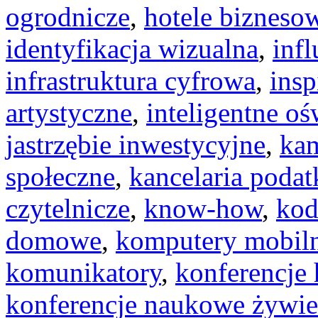
ogrodnicze
,
hotele bizneso
identyfikacja wizualna
,
inf
infrastruktura cyfrowa
,
insp
artystyczne
,
inteligentne oś
jastrzębie inwestycyjne
,
kam
społeczne
,
kancelaria poda
czytelnicze
,
know-how
,
kod
domowe
,
komputery mobil
komunikatory
,
konferencje
konferencje naukowe żywie