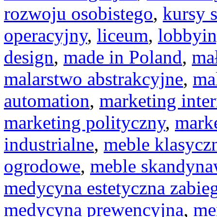
rozwoju osobistego
,
kursy s
operacyjny
,
liceum
,
lobbyi
design
,
made in Poland
,
mał
malarstwo abstrakcyjne
,
ma
automation
,
marketing inte
marketing polityczny
,
marke
industrialne
,
meble klasycz
ogrodowe
,
meble skandyna
medycyna estetyczna zabieg
medycyna prewencyjna
,
men