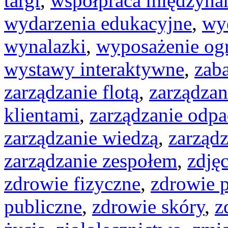
targi
,
współpraca międzyna
wydarzenia edukacyjne
,
wy
wynalazki
,
wyposażenie og
wystawy interaktywne
,
zab
zarządzanie flotą
,
zarządzan
klientami
,
zarządzanie odp
zarządzanie wiedzą
,
zarząd
zarządzanie zespołem
,
zdję
zdrowie fizyczne
,
zdrowie 
publiczne
,
zdrowie skóry
,
z