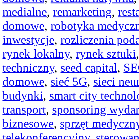
medialne
,
remarketing
,
rest
domowe
,
robotyka medycz
inwestycje
,
rozliczenia pod
rynek lokalny
,
rynek sztuki
techniczny
,
seed capital
,
SE
domowe
,
sieć 5G
,
sieci ne
budynki
,
smart city technol
transport
,
sponsoring wyda
biznesowe
,
sprzęt medyczn
telekonferencyjny
,
sterowan