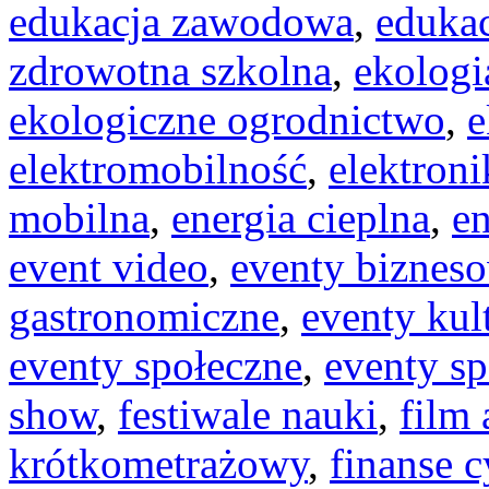
edukacja zawodowa
,
edukac
zdrowotna szkolna
,
ekologi
ekologiczne ogrodnictwo
,
e
elektromobilność
,
elektron
mobilna
,
energia cieplna
,
en
event video
,
eventy biznes
gastronomiczne
,
eventy kul
eventy społeczne
,
eventy s
show
,
festiwale nauki
,
film
krótkometrażowy
,
finanse 