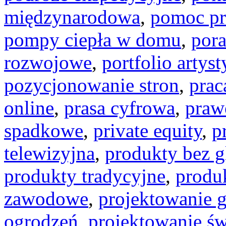
międzynarodowa
,
pomoc p
pompy ciepła w domu
,
por
rozwojowe
,
portfolio artyst
pozycjonowanie stron
,
prac
online
,
prasa cyfrowa
,
praw
spadkowe
,
private equity
,
p
telewizyjna
,
produkty bez g
produkty tradycyjne
,
produ
zawodowe
,
projektowanie g
ogrodzeń
,
projektowanie św