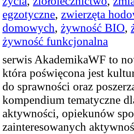
życia
,
ziołolecznictwo
,
zmi
egzotyczne
,
zwierzęta hodo
domowych
,
żywność BIO
,
żywność funkcjonalna
serwis AkademikaWF to now
która poświęcona jest kultu
do sprawności oraz poszerz
kompendium tematyczne dla
aktywności, opiekunów spo
zainteresowanych aktywnoś