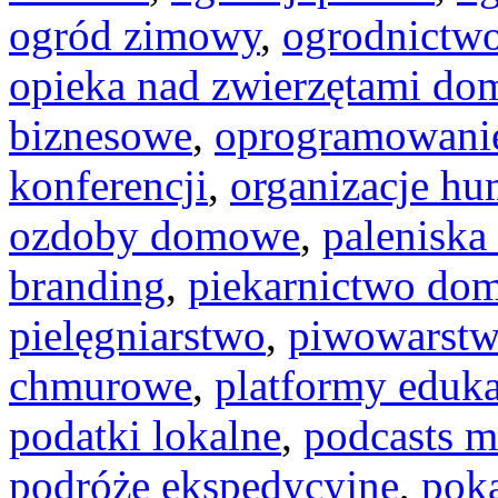
ogród zimowy
,
ogrodnictwo
opieka nad zwierzętami d
biznesowe
,
oprogramowani
konferencji
,
organizacje hu
ozdoby domowe
,
paleniska
branding
,
piekarnictwo do
pielęgniarstwo
,
piwowarst
chmurowe
,
platformy eduk
podatki lokalne
,
podcasts m
podróże ekspedycyjne
,
pok