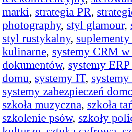
marki
,
strategia PR
,
strateg
photography
,
styl glamour
,
styl rustykalny
,
suplementy 
kulinarne
,
systemy CRM w 
dokumentów
,
systemy ERP 
domu
,
systemy IT
,
systemy
systemy zabezpieczeń dom
szkoła muzyczna
,
szkoła ta
szkolenie psów
,
szkoły poli
kulturze
,
sztuka cyfrowa
,
s