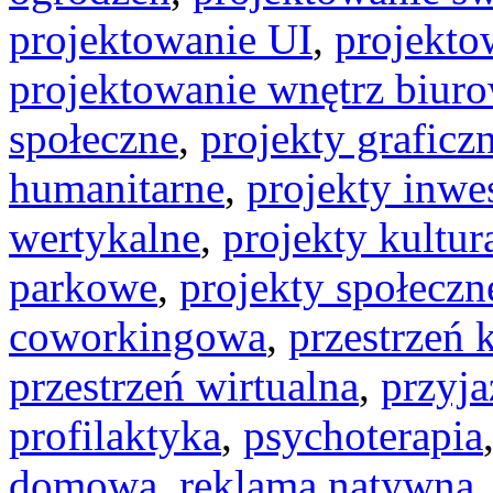
projektowanie UI
,
projekt
projektowanie wnętrz biur
społeczne
,
projekty graficz
humanitarne
,
projekty inwe
wertykalne
,
projekty kultur
parkowe
,
projekty społeczn
coworkingowa
,
przestrzeń 
przestrzeń wirtualna
,
przyja
profilaktyka
,
psychoterapia
domowa
,
reklama natywna