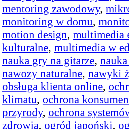
mentoring zawodowy
,
mikr
monitoring w domu
,
monit
motion design
,
multimedia 
kulturalne
,
multimedia w ed
nauka gry na gitarze
,
nauka 
nawozy naturalne
,
nawyki 
obsługa klienta online
,
och
klimatu
,
ochrona konsumen
przyrody
,
ochrona systemó
zdrowia
,
ogród japoński
,
og