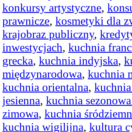
konkursy artystyczne
,
konsu
prawnicze
,
kosmetyki dla z
krajobraz publiczny
,
kredyt
inwestycjach
,
kuchnia fran
grecka
,
kuchnia indyjska
,
k
międzynarodowa
,
kuchnia 
kuchnia orientalna
,
kuchnia
jesienna
,
kuchnia sezonowa 
zimowa
,
kuchnia śródziem
kuchnia wigilijna
,
kultura 