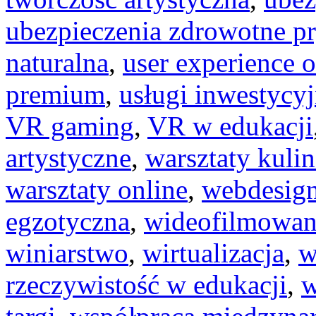
ubezpieczenia zdrowotne p
naturalna
,
user experience o
premium
,
usługi inwestycy
VR gaming
,
VR w edukacji
artystyczne
,
warsztaty kuli
warsztaty online
,
webdesig
egzotyczna
,
wideofilmowan
winiarstwo
,
wirtualizacja
,
w
rzeczywistość w edukacji
,
w