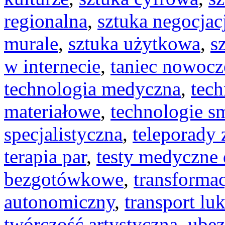
regionalna
,
sztuka negocjac
murale
,
sztuka użytkowa
,
s
w internecie
,
taniec nowocz
technologia medyczna
,
tec
materiałowe
,
technologie s
specjalistyczna
,
teleporady
terapia par
,
testy medyczn
bezgotówkowe
,
transforma
autonomiczny
,
transport lu
twórczość artystyczna
,
ubez