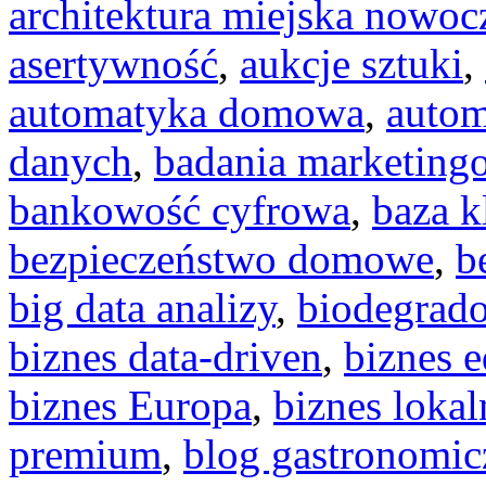
architektura miejska nowoc
asertywność
,
aukcje sztuki
,
automatyka domowa
,
auto
danych
,
badania marketing
bankowość cyfrowa
,
baza k
bezpieczeństwo domowe
,
b
big data analizy
,
biodegrad
biznes data-driven
,
biznes 
biznes Europa
,
biznes lokal
premium
,
blog gastronomic