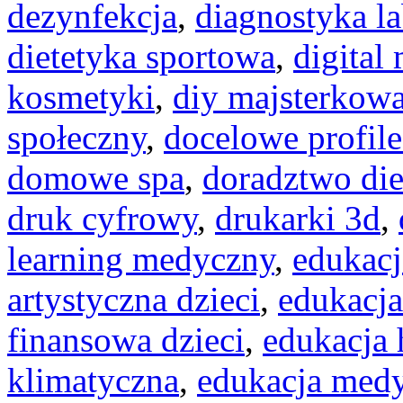
dezynfekcja
,
diagnostyka la
dietetyka sportowa
,
digital
kosmetyki
,
diy majsterkow
społeczny
,
docelowe profile
domowe spa
,
doradztwo die
druk cyfrowy
,
drukarki 3d
,
learning medyczny
,
edukacj
artystyczna dzieci
,
edukacja
finansowa dzieci
,
edukacja
klimatyczna
,
edukacja med